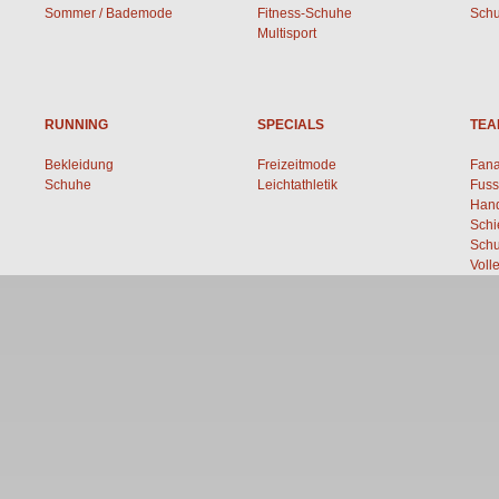
Sommer / Bademode
Fitness-Schuhe
Sch
Multisport
RUNNING
SPECIALS
TEA
Bekleidung
Freizeitmode
Fana
Schuhe
Leichtathletik
Fuss
Hand
Schi
Schu
Voll